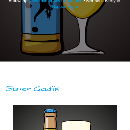
Brouwerij:
Antwerpse Brouw Compagnie
• Biermerk: Biertype:
Hopped Lager
Super Cadix