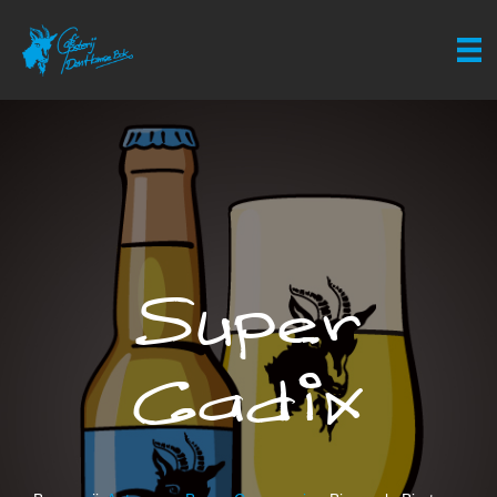
Super
Cadix