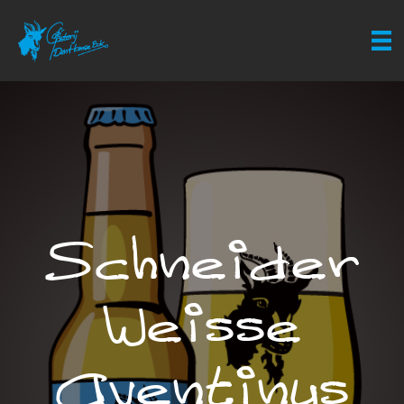
Schneider
Weisse
Aventinus