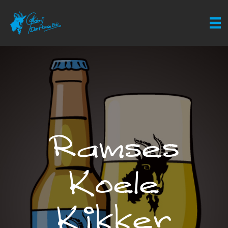
Ramses
Koele
Kikker