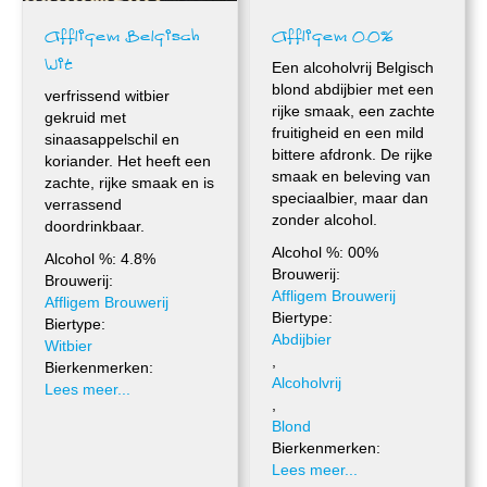
Affligem Belgisch
Affligem 0.0%
Wit
Een alcoholvrij Belgisch
blond abdijbier met een
verfrissend witbier
rijke smaak, een zachte
gekruid met
fruitigheid en een mild
sinaasappelschil en
bittere afdronk. De rijke
koriander. Het heeft een
smaak en beleving van
zachte, rijke smaak en is
speciaalbier, maar dan
verrassend
zonder alcohol.
doordrinkbaar.
Alcohol %: 00%
Alcohol %: 4.8%
Brouwerij:
Brouwerij:
Affligem Brouwerij
Affligem Brouwerij
Biertype:
Biertype:
Abdijbier
Witbier
,
Bierkenmerken:
Alcoholvrij
Lees meer...
,
Blond
Bierkenmerken:
Lees meer...