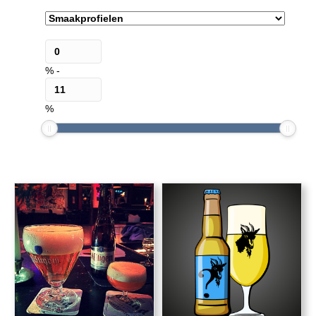
%
-
%