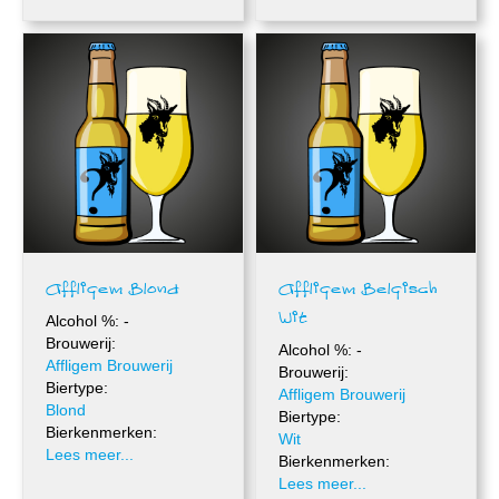
Affligem Blond
Affligem Belgisch
Wit
Alcohol %: -
Brouwerij:
Alcohol %: -
Affligem Brouwerij
Brouwerij:
Biertype:
Affligem Brouwerij
Blond
Biertype:
Bierkenmerken:
Wit
Lees meer...
Bierkenmerken:
Lees meer...