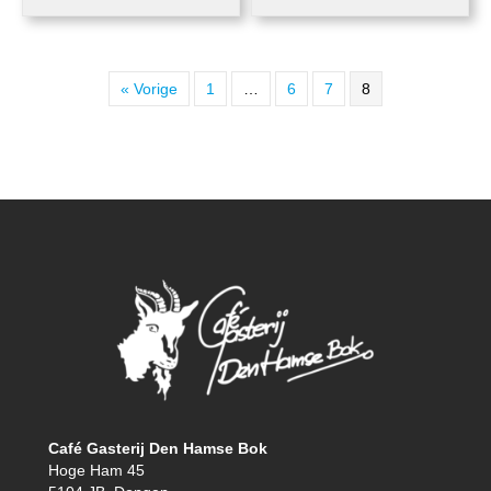
« Vorige
1
…
6
7
8
Café Gasterij Den Hamse Bok
Hoge Ham 45